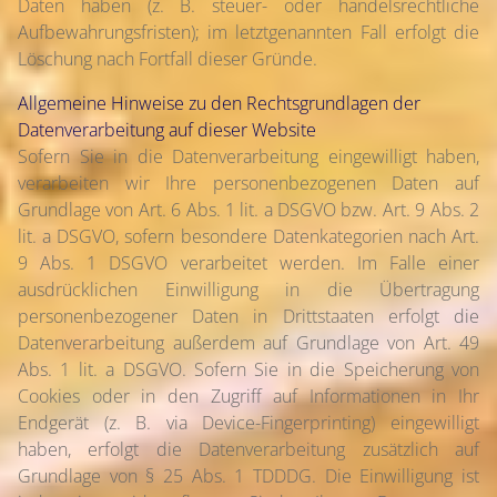
Daten haben (z. B. steuer- oder handelsrechtliche
Aufbewahrungsfristen); im letztgenannten Fall erfolgt die
Löschung nach Fortfall dieser Gründe.
Allgemeine Hinweise zu den Rechtsgrundlagen der
Datenverarbeitung auf dieser Website
Sofern Sie in die Datenverarbeitung eingewilligt haben,
verarbeiten wir Ihre personenbezogenen Daten auf
Grundlage von Art. 6 Abs. 1 lit. a DSGVO bzw. Art. 9 Abs. 2
lit. a DSGVO, sofern besondere Datenkategorien nach Art.
9 Abs. 1 DSGVO verarbeitet werden. Im Falle einer
ausdrücklichen Einwilligung in die Übertragung
personenbezogener Daten in Drittstaaten erfolgt die
Datenverarbeitung außerdem auf Grundlage von Art. 49
Abs. 1 lit. a DSGVO. Sofern Sie in die Speicherung von
Cookies oder in den Zugriff auf Informationen in Ihr
Endgerät (z. B. via Device-Fingerprinting) eingewilligt
haben, erfolgt die Datenverarbeitung zusätzlich auf
Grundlage von § 25 Abs. 1 TDDDG. Die Einwilligung ist