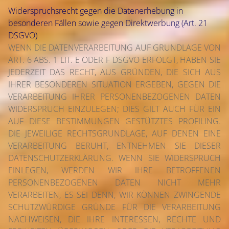
Widerspruchsrecht gegen die Datenerhebung in
besonderen Fällen sowie gegen Direktwerbung (Art. 21
DSGVO)
WENN DIE DATENVERARBEITUNG AUF GRUNDLAGE VON
ART. 6 ABS. 1 LIT. E ODER F DSGVO ERFOLGT, HABEN SIE
JEDERZEIT DAS RECHT, AUS GRÜNDEN, DIE SICH AUS
IHRER BESONDEREN SITUATION ERGEBEN, GEGEN DIE
VERARBEITUNG IHRER PERSONENBEZOGENEN DATEN
WIDERSPRUCH EINZULEGEN; DIES GILT AUCH FÜR EIN
AUF DIESE BESTIMMUNGEN GESTÜTZTES PROFILING.
DIE JEWEILIGE RECHTSGRUNDLAGE, AUF DENEN EINE
VERARBEITUNG BERUHT, ENTNEHMEN SIE DIESER
DATENSCHUTZERKLÄRUNG. WENN SIE WIDERSPRUCH
EINLEGEN, WERDEN WIR IHRE BETROFFENEN
PERSONENBEZOGENEN DATEN NICHT MEHR
VERARBEITEN, ES SEI DENN, WIR KÖNNEN ZWINGENDE
SCHUTZWÜRDIGE GRÜNDE FÜR DIE VERARBEITUNG
NACHWEISEN, DIE IHRE INTERESSEN, RECHTE UND