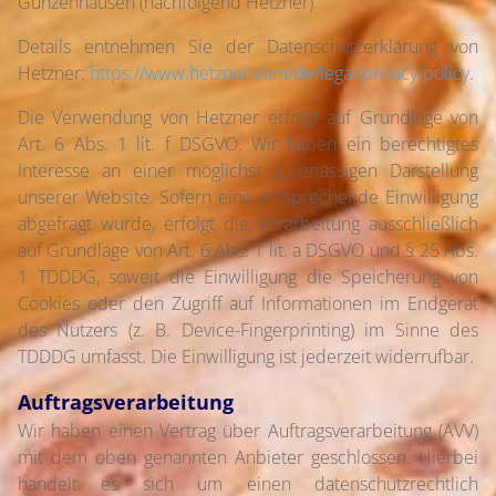
Gunzenhausen (nachfolgend Hetzner).
Details entnehmen Sie der Datenschutzerklärung von
Hetzner:
https://www.hetzner.com/de/legal/privacy-policy
.
Die Verwendung von Hetzner erfolgt auf Grundlage von
Art. 6 Abs. 1 lit. f DSGVO. Wir haben ein berechtigtes
Interesse an einer möglichst zuverlässigen Darstellung
unserer Website. Sofern eine entsprechende Einwilligung
abgefragt wurde, erfolgt die Verarbeitung ausschließlich
auf Grundlage von Art. 6 Abs. 1 lit. a DSGVO und § 25 Abs.
1 TDDDG, soweit die Einwilligung die Speicherung von
Cookies oder den Zugriff auf Informationen im Endgerät
des Nutzers (z. B. Device-Fingerprinting) im Sinne des
TDDDG umfasst. Die Einwilligung ist jederzeit widerrufbar.
Auftragsverarbeitung
Wir haben einen Vertrag über Auftragsverarbeitung (AVV)
mit dem oben genannten Anbieter geschlossen. Hierbei
handelt es sich um einen datenschutzrechtlich