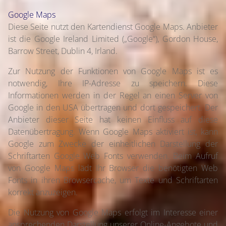
Google Maps
Diese Seite nutzt den Kartendienst Google Maps. Anbieter
ist die Google Ireland Limited („Google“), Gordon House,
Barrow Street, Dublin 4, Irland.
Zur Nutzung der Funktionen von Google Maps ist es
notwendig, Ihre IP-Adresse zu speichern. Diese
Informationen werden in der Regel an einen Server von
Google in den USA übertragen und dort gespeichert. Der
Anbieter dieser Seite hat keinen Einfluss auf diese
Datenübertragung. Wenn Google Maps aktiviert ist, kann
Google zum Zwecke der einheitlichen Darstellung der
Schriftarten Google Web Fonts verwenden. Beim Aufruf
von Google Maps lädt Ihr Browser die benötigten Web
Fonts in ihren Browsercache, um Texte und Schriftarten
korrekt anzuzeigen.
Die Nutzung von Google Maps erfolgt im Interesse einer
ansprechenden Darstellung unserer Online-Angebote und