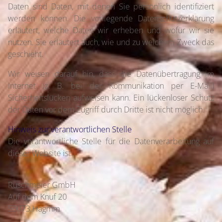
Daten sind Daten, mit denen Sie persönlich identifiziert
werden können. Die vorliegende Datenschutzerklärung
erläutert, welche Daten wir erheben und wofür wir sie
nutzen. Sie erläutert auch, wie und zu welchem Zweck das
geschieht.
Wir weisen darauf hin, dass die Datenübertragung im
Internet (z. B. bei der Kommunikation per E-Mail)
Sicherheitslücken aufweisen kann. Ein lückenloser Schutz
der Daten vor dem Zugriff durch Dritte ist nicht möglich.
Hinweis zur verantwortlichen Stelle
Die verantwortliche Stelle für die Datenverarbeitung auf
dieser Website ist:
Ruschmeier GmbH
Auf dem Knuf 20
59073 Hagmm