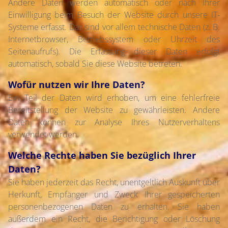
Andere Daten werden automatisch oder nach Ihrer
Einwilligung beim Besuch der Website durch unsere IT-
Systeme erfasst. Das sind vor allem technische Daten (z. B.
Internetbrowser, Betriebssystem oder Uhrzeit des
Seitenaufrufs). Die Erfassung dieser Daten erfolgt
automatisch, sobald Sie diese Website betreten.
Wofür nutzen wir Ihre Daten?
Ein Teil der Daten wird erhoben, um eine fehlerfreie
Bereitstellung der Website zu gewährleisten. Andere
Daten können zur Analyse Ihres Nutzerverhaltens
verwendet werden.
Welche Rechte haben Sie bezüglich Ihrer
Daten?
Sie haben jederzeit das Recht, unentgeltlich Auskunft über
Herkunft, Empfänger und Zweck Ihrer gespeicherten
personenbezogenen Daten zu erhalten. Sie haben
außerdem ein Recht, die Berichtigung oder Löschung