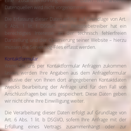
Eine Zusammenführung dieser Daten mit anderen
Datenquellen wird nicht vorgenommen.
Die Erfassung dieser Daten erfolgt auf Grundlage von Art.
6 Abs. 1 lit. f DSGVO. Der Websitebetreiber hat ein
berechtigtes Interesse an der technisch fehlerfreien
Darstellung und der Optimierung seiner Website – hierzu
müssen die Server-Log-Files erfasst werden.
Kontaktformular
Wenn Sie uns per Kontaktformular Anfragen zukommen
lassen, werden Ihre Angaben aus dem Anfrageformular
inklusive der von Ihnen dort angegebenen Kontaktdaten
zwecks Bearbeitung der Anfrage und für den Fall von
Anschlussfragen bei uns gespeichert. Diese Daten geben
wir nicht ohne Ihre Einwilligung weiter.
Die Verarbeitung dieser Daten erfolgt auf Grundlage von
Art. 6 Abs. 1 lit. b DSGVO, sofern Ihre Anfrage mit der
Erfüllung eines Vertrags zusammenhängt oder zur