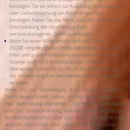
benötigen, Sie sie jedoch zur Ausübung, Verteidigung
oder Geltendmachung von Rechtsansprüchen
benötigen, haben Sie das Recht, statt der Löschung die
Einschränkung der Verarbeitung Ihrer
personenbezogenen Daten zu verlangen.
Wenn Sie einen Widerspruch nach Art. 21 Abs. 1
DSGVO eingelegt haben, muss eine Abwägung zwischen
Ihren und unseren Interessen vorgenommen werden.
Solange noch nicht feststeht, wessen Interessen
überwiegen, haben Sie das Recht, die Einschränkung
der Verarbeitung Ihrer personenbezogenen Daten zu
verlangen.
Wenn Sie die Verarbeitung Ihrer personenbezogenen
Daten eingeschränkt haben, dürfen diese Daten – von
ihrer Speicherung abgesehen – nur mit Ihrer Einwilligung
oder zur Geltendmachung, Ausübung oder Verteidigung
von Rechtsansprüchen oder zum Schutz der Rechte einer
anderen natürlichen oder juristischen Person oder aus