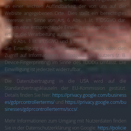
an einer leichten Auffindbarkeit der von uns auf der
Website angegebenen Orte. Dies stellt ein berechtigtes
Interesse im Sinne von Art. 6 Abs. 1 lit. f DSGVO dar.
Sofern eine entsprechende Einwilligung abgefragt wurde,
erfolgt die Verarbeitung ausschließlich auf Grundlage von
Art. 6 Abs. 1 lit. a DSGVO und § 25 Abs. 1 TDDDG, soweit
die Einwilligung die Speicherung von Cookies oder den
Zugriff auf Informationen im Endgerät des Nutzers (z. B.
Device-Fingerprinting) im Sinne des TDDDG umfasst. Die
Einwilligung ist jederzeit widerrufbar.
Die Datenübertragung in die USA wird auf die
Standardvertragsklauseln der EU-Kommission gestützt.
Details finden Sie hier:
https://privacy.google.com/business
es/gdprcontrollerterms/
und
https://privacy.google.com/bu
sinesses/gdprcontrollerterms/sccs/
.
Mehr Informationen zum Umgang mit Nutzerdaten finden
Sie in der Datenschutzerklärung von Google:
https://policie