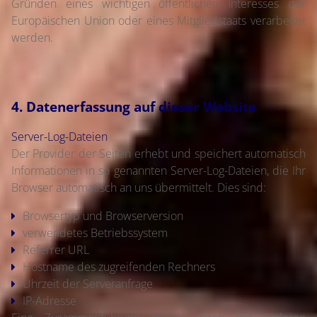
Gründen eines wichtigen öffentlichen Interesses der
Europäischen Union oder eines Mitgliedstaats verarbeitet
werden.
4. Datenerfassung auf dieser Website
Server-Log-Dateien
Der Provider der Seiten erhebt und speichert automatisch
Informationen in so genannten Server-Log-Dateien, die Ihr
Browser automatisch an uns übermittelt. Dies sind:
Browsertyp und Browserversion
verwendetes Betriebssystem
Referrer URL
Hostname des zugreifenden Rechners
Uhrzeit der Serveranfrage
IP-Adresse