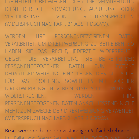
FREIHEITEN ÜBERWIEGEN ODER DIE VERARBEITUNG
DIENT DER GELTENDMACHUNG, AUSÜBUNG ODER
VERTEIDIGUNG VON RECHTSANSPRÜCHEN
(WIDERSPRUCH NACH ART. 21 ABS. 1 DSGVO).
WERDEN IHRE PERSONENBEZOGENEN DATEN
VERARBEITET, UM DIREKTWERBUNG ZU BETREIBEN, SO
HABEN SIE DAS RECHT, JEDERZEIT WIDERSPRUCH
GEGEN DIE VERARBEITUNG SIE BETREFFENDER
PERSONENBEZOGENER DATEN ZUM ZWECKE
DERARTIGER WERBUNG EINZULEGEN; DIES GILT AUCH
FÜR DAS PROFILING, SOWEIT ES MIT SOLCHER
DIREKTWERBUNG IN VERBINDUNG STEHT. WENN SIE
WIDERSPRECHEN, WERDEN IHRE
PERSONENBEZOGENEN DATEN ANSCHLIESSEND NICHT
MEHR ZUM ZWECKE DER DIREKTWERBUNG VERWENDET
(WIDERSPRUCH NACH ART. 21 ABS. 2 DSGVO).
Beschwerderecht bei der zuständigen Aufsichts­behörde
Im Falle von Verstößen gegen die DSGVO steht den