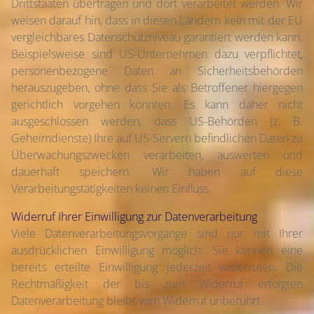
Drittstaaten übertragen und dort verarbeitet werden. Wir
weisen darauf hin, dass in diesen Ländern kein mit der EU
vergleichbares Datenschutzniveau garantiert werden kann.
Beispielsweise sind US-Unternehmen dazu verpflichtet,
personenbezogene Daten an Sicherheitsbehörden
herauszugeben, ohne dass Sie als Betroffener hiergegen
gerichtlich vorgehen könnten. Es kann daher nicht
ausgeschlossen werden, dass US-Behörden (z. B.
Geheimdienste) Ihre auf US-Servern befindlichen Daten zu
Überwachungszwecken verarbeiten, auswerten und
dauerhaft speichern. Wir haben auf diese
Verarbeitungstätigkeiten keinen Einfluss.
Widerruf Ihrer Einwilligung zur Datenverarbeitung
Viele Datenverarbeitungsvorgänge sind nur mit Ihrer
ausdrücklichen Einwilligung möglich. Sie können eine
bereits erteilte Einwilligung jederzeit widerrufen. Die
Rechtmäßigkeit der bis zum Widerruf erfolgten
Datenverarbeitung bleibt vom Widerruf unberührt.