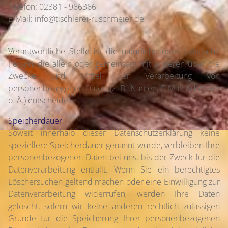
Telefon: 02381 - 966366
E-Mail: info@tischlerei-ruschmeier.de
Verantwortliche Stelle ist die natürliche oder juristische
Person, die allein oder gemeinsam mit anderen über die
Zwecke und Mittel der Verarbeitung von
personenbezogenen Daten (z. B. Namen, E-Mail-Adressen
o. Ä.) entscheidet.
Speicherdauer
Soweit innerhalb dieser Datenschutzerklärung keine
speziellere Speicherdauer genannt wurde, verbleiben Ihre
personenbezogenen Daten bei uns, bis der Zweck für die
Datenverarbeitung entfällt. Wenn Sie ein berechtigtes
Löschersuchen geltend machen oder eine Einwilligung zur
Datenverarbeitung widerrufen, werden Ihre Daten
gelöscht, sofern wir keine anderen rechtlich zulässigen
Gründe für die Speicherung Ihrer personenbezogenen