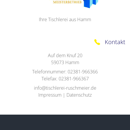
Ihre Tischlerei aus Hamm
Kontakt
Auf dem Knuf 20
59073
Hamm
Telefonnummer:
02381-966366
Telefax:
02381-966367
info@tischlerei-ruschmeier.de
Impressum
|
Datenschutz