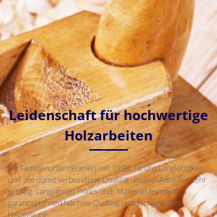
Leidenschaft für hochwertige
Holzarbeiten
Als Familienunternehmen seit 1998, ist uns Langlebigkeit
und die damit verbundene Qualität unserer Arbeiten sehr
wichtig. Langjährige Praxis und Materialkenntnissen
garantiert Ihnen höchste Qualität und fachgerechte
Herstellung.