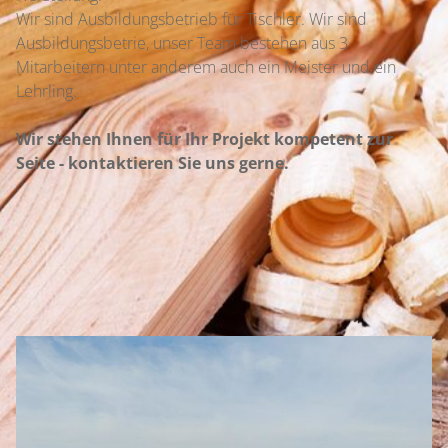
Wir sind Ausbildungsbetrieb für Tischler. Wir sind
Ausbildungsbetrie, unser Team bestehen aus 3
Mitarbeitern unter anderem auch ein Meister und ein
Lehrling.
Wir stehen Ihnen für Ihr Projekt kompetent zur
Seite - kontaktieren Sie uns gerne.
Unser Betrieb: